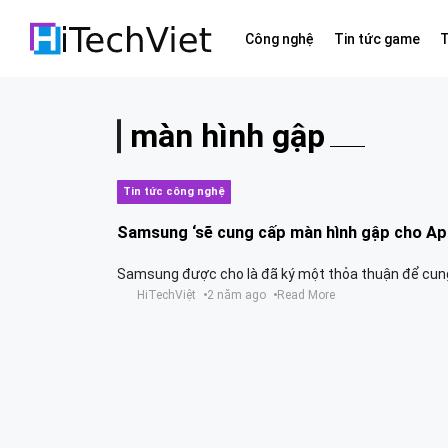
Công nghệ
Tin tức game
T
màn hình gập
Tin tức công nghệ
Samsung ‘sẽ cung cấp màn hình gập cho Ap
Samsung được cho là đã ký một thỏa thuận để cung 
HiTechViệt
2 năm ago
Read More