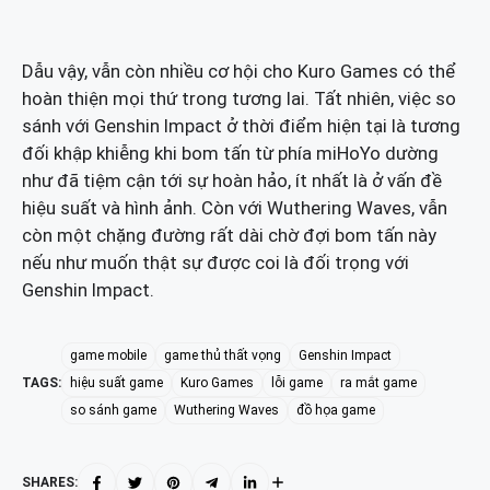
Dẫu vậy, vẫn còn nhiều cơ hội cho Kuro Games có thể
hoàn thiện mọi thứ trong tương lai. Tất nhiên, việc so
sánh với Genshin Impact ở thời điểm hiện tại là tương
đối khập khiễng khi bom tấn từ phía miHoYo dường
như đã tiệm cận tới sự hoàn hảo, ít nhất là ở vấn đề
hiệu suất và hình ảnh. Còn với Wuthering Waves, vẫn
còn một chặng đường rất dài chờ đợi bom tấn này
nếu như muốn thật sự được coi là đối trọng với
Genshin Impact.
game mobile
game thủ thất vọng
Genshin Impact
TAGS:
hiệu suất game
Kuro Games
lỗi game
ra mắt game
so sánh game
Wuthering Waves
đồ họa game
SHARES: