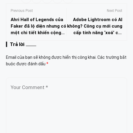
Previous Post
Next Post
Ahri Hall of Legends của
Adobe Lightroom có AI
Faker đã lộ diện nhưng có
không? Công cụ mới cung
một chi tiết khiến cộng
cấp tính năng ‘xoá’ chỉ
đồng “đau đớn lòng”
với một lần nhấp chuột
Trả lời
Email của bạn sẽ không được hiển thị công khai.
Các trường bắt
buộc được đánh dấu
*