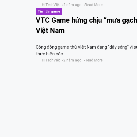
HiTechViệt
2 năm ago
Read More
Tin tức game
VTC Game hứng chịu “mưa gạch 
Việt Nam
Cộng đồng game thủ Việt Nam đang "dậy sóng" vì sự
thực hiện các
HiTechViệt
2 năm ago
Read More